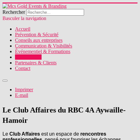
Rechercher
Basculer la navigation
Accueil
Prévention & Sécurité
Conseils aux entreprises
Communication & Visibilités
Événementiel & Formations
Club Affaires
Partenaires & Clients
Contact
Imprimer
E-mail
Le Club Affaires du RBC 4A Aywaille-
Hamoir
Le
Club Affaires
est un espace de
rencontres
professionnelles
, pensé pour favoriser les échanges